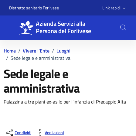
Vai ai contenuti
Vai al footer
Link rapidi
Distretto sanitario Forlivese
Azienda Servizi alla
Persona del Forlivese
Home
/
Vivere l’Ente
/
Luoghi
/
Sede legale e amministrativa
Sede legale e
amministrativa
Dettagli del luogo
Palazzina a tre piani ex-asilo per l'infanzia di Predappio Alta
Condividi
Vedi azioni