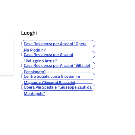
Luoghi
Casa Residenza per Anziani "Opera
Pia Piccinini"
Casa Residenza per Anziani
"Pellegrino Artusi"
Casa Residenza per Anziani "Villa del
Pensionato"
Centro Sociale Luisa Giovannini
Mignani e Giovanni Baccarini
Opera Pia Spedale "Giuseppe Zauli da
Montepolo"