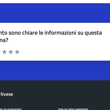
to sono chiare le informazioni su questa
na?
na valutazione
1 stelle su 5
uta 2 stelle su 5
Valuta 3 stelle su 5
Valuta 4 stelle su 5
Valuta 5 stelle su 5
rlivese
E DI SERVIZIO
TIPI DI DOCUMENTO