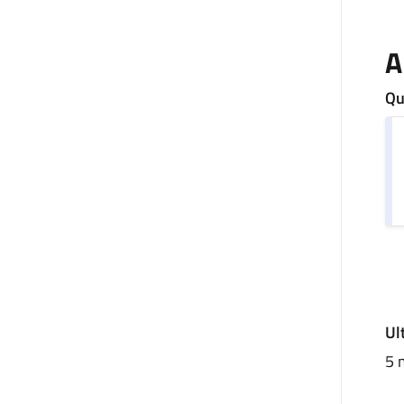
A
Qu
U
Ul
5 