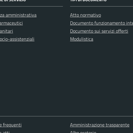
za amministrativa
Atto normativo
farmaceutici
Documento funzionamento int
anitari
Documento sui servizi offerti
ocio-assistenziali
Modulistica
 frequenti
Amministrazione trasparente
a atti
Albo pretorio