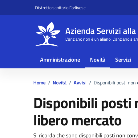
Vai ai contenuti
Vai al footer
Distretto sanitario Forlivese
Azienda Servizi alla
L'anziano non è un alieno. L'anziano sia
Amministrazione
Novità
Servizi
Home
/
Novità
/
Avvisi
/
Disponibili posti non
Disponibili posti
libero mercato
Si ricorda che sono disponibili posti non conv