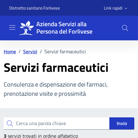
Vai ai contenuti
Vai al footer
Link rapidi
Distretto sanitario Forlivese
Azienda Servizi alla
Persona del Forlivese
Home
/
Servizi
/
Servizi farmaceutici
Servizi farmaceutici
Consulenza e dispensazione dei farmaci,
prenotazione visite e prossimità
Esplora tutti i servizi
Cerca una parola chiave
Invio
3
servizi trovati in ordine alfabetico