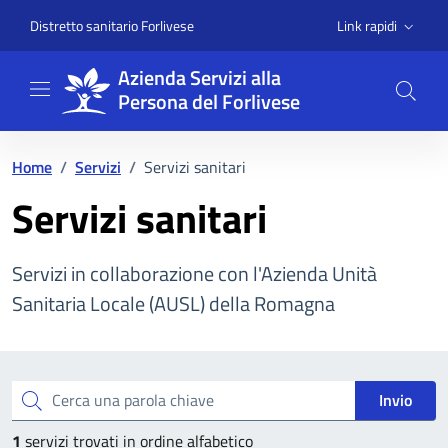
Vai ai contenuti
Vai al footer
Link rapidi
Distretto sanitario Forlivese
Azienda Servizi alla
Persona del Forlivese
Home
/
Servizi
/
Servizi sanitari
Servizi sanitari
Servizi in collaborazione con l'Azienda Unità
Sanitaria Locale (AUSL) della Romagna
Esplora tutti i servizi
Cerca una parola chiave
Invio
1
servizi trovati in ordine alfabetico