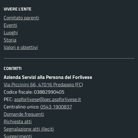
VIVERE L'ENTE
Comitato parenti
Eventi
Luoghi
Storia
Valori e obiettivi
CONTATTI
Azienda Servizi alla Persona del Forlivese
Via Piccinini 66, 47016 Predappio (FC)
Codice fiscale: 03882990405
PEC:
aspforlivese@pec.aspforlivese.it
Centralino unico:
0543 1900837
Domande frequenti
Richiesta atti
Segnalazione atti illeciti
Suggerimenti