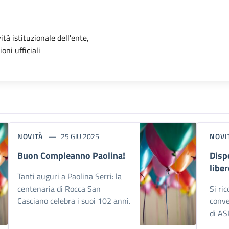
'argomento
ità istituzionale dell'ente,
oni ufficiali
NOVITÀ
25 GIU 2025
NOVI
Buon Compleanno Paolina!
Disp
libe
Tanti auguri a Paolina Serri: la
centenaria di Rocca San
Si ri
Casciano celebra i suoi 102 anni.
conve
di AS