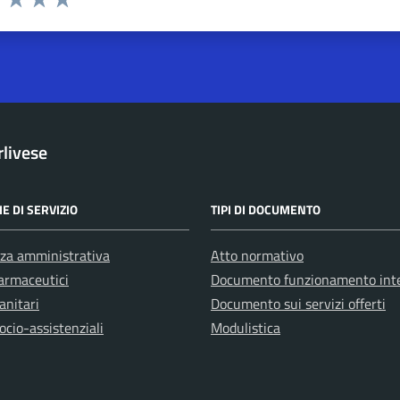
1 stelle su 5
uta 2 stelle su 5
Valuta 3 stelle su 5
Valuta 4 stelle su 5
Valuta 5 stelle su 5
rlivese
E DI SERVIZIO
TIPI DI DOCUMENTO
za amministrativa
Atto normativo
farmaceutici
Documento funzionamento int
anitari
Documento sui servizi offerti
ocio-assistenziali
Modulistica