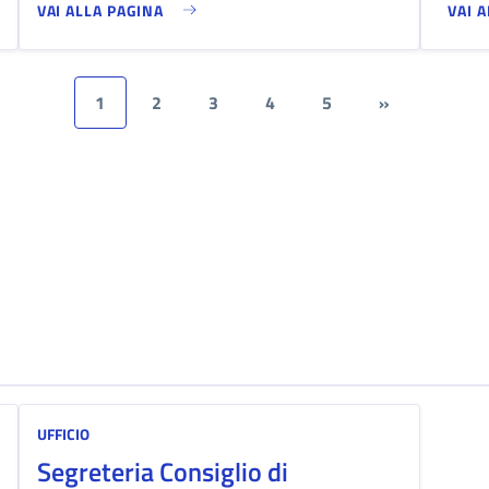
VAI ALLA PAGINA
VAI 
1
2
3
4
5
»
UFFICIO
Segreteria Consiglio di