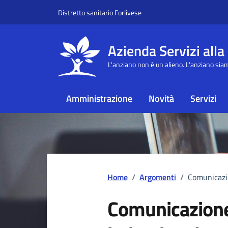
Vai ai contenuti
Vai al footer
Distretto sanitario Forlivese
Azienda Servizi alla
L'anziano non è un alieno. L'anziano sia
Amministrazione
Novità
Servizi
Home
/
Argomenti
/
Comunicazio
Comunicazion