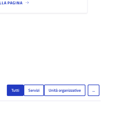
ALLA PAGINA
Tutti
Servizi
Unità organizzative
...