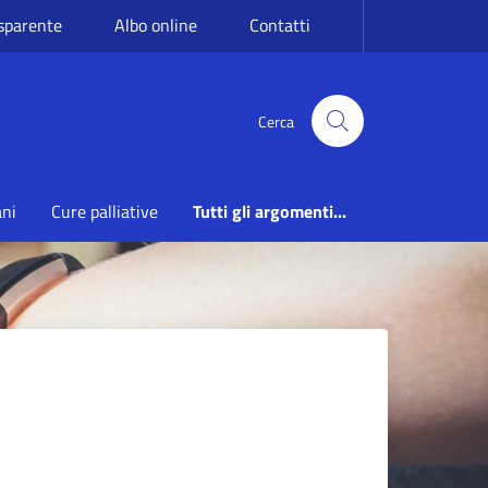
sparente
Albo online
Contatti
Cerca
ani
Cure palliative
Tutti gli argomenti...