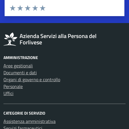
Esprimi una valutazione
Valuta 1 stelle su 5
Valuta 2 stelle su 5
Valuta 3 stelle su 5
Valuta 4 stelle su 5
Valuta 5 stelle su 5
Azienda Servizi alla Persona del
Forlivese
AMMINISTRAZIONE
Aree gestionali
Documenti e dati
Organi di governo e controllo
Personale
Uffici
CATEGORIE DI SERVIZIO
Assistenza amministrativa
Servizi farmaceutici