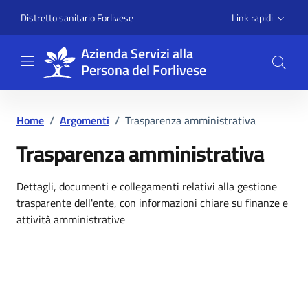
Vai ai contenuti
Vai al footer
Link rapidi
Distretto sanitario Forlivese
Azienda Servizi alla
Persona del Forlivese
Home
/
Argomenti
/
Trasparenza amministrativa
Trasparenza amministrativa
Dettagli dell'argomento
Dettagli, documenti e collegamenti relativi alla gestione
trasparente dell'ente, con informazioni chiare su finanze e
attività amministrative