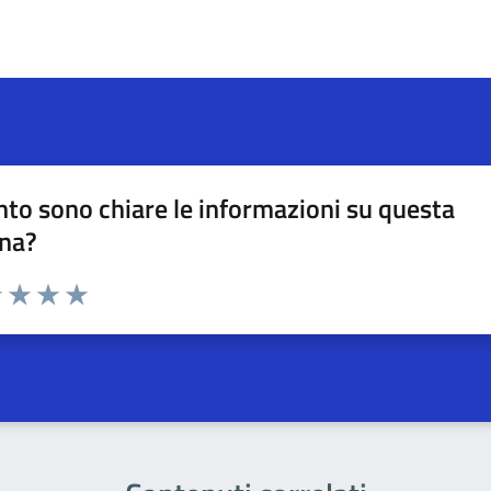
to sono chiare le informazioni su questa
na?
na valutazione
1 stelle su 5
uta 2 stelle su 5
Valuta 3 stelle su 5
Valuta 4 stelle su 5
Valuta 5 stelle su 5