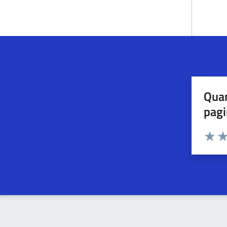
Quan
pagi
Esprimi u
Valuta 
Val