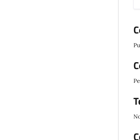
C
Pu
C
Pe
T
No
C