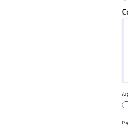
C
Ar
Pa