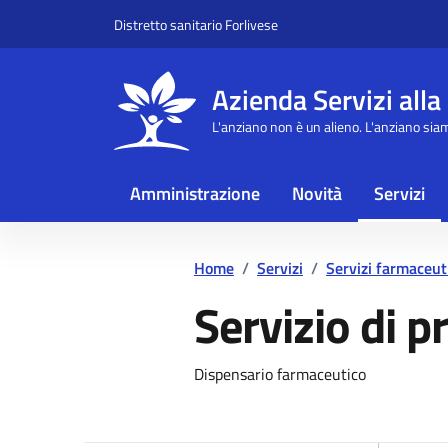
Vai ai contenuti
Vai al footer
Distretto sanitario Forlivese
Azienda Servizi alla
L'anziano non è un alieno. L'anziano sia
Amministrazione
Novità
Servizi
Home
/
Servizi
/
Servizi farmaceut
Servizio di p
Dettagli del se
Dispensario farmaceutico