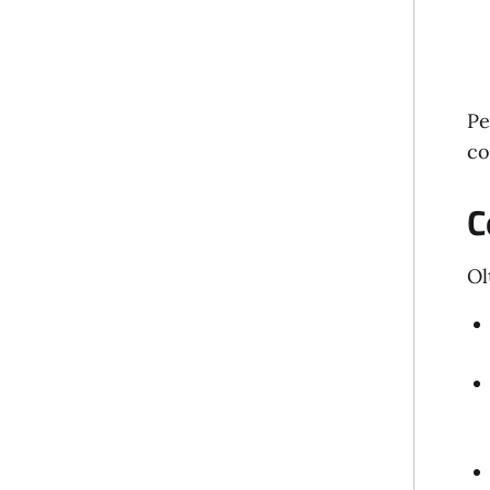
Pe
co
C
Ol