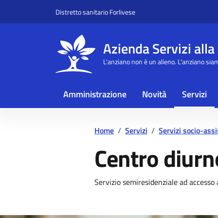
Vai ai contenuti
Vai al footer
Distretto sanitario Forlivese
Azienda Servizi alla
L'anziano non è un alieno. L'anziano sia
Amministrazione
Novità
Servizi
Home
/
Servizi
/
Servizi socio-assi
Centro diurn
Dettagli del se
Servizio semiresidenziale ad accesso 