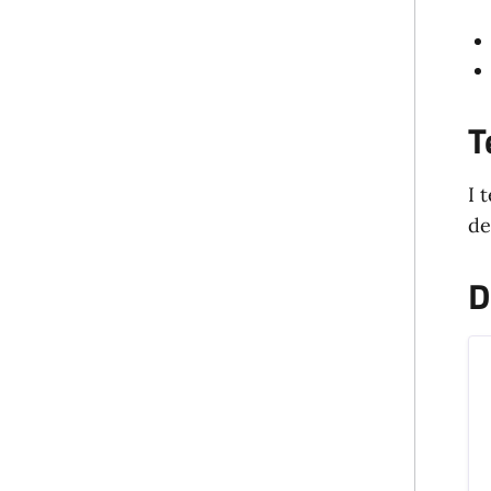
T
I 
de
D