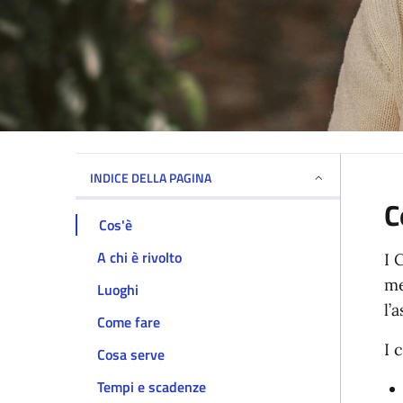
INDICE DELLA PAGINA
C
Cos'è
A chi è rivolto
I 
me
Luoghi
l’
Come fare
I 
Cosa serve
Tempi e scadenze