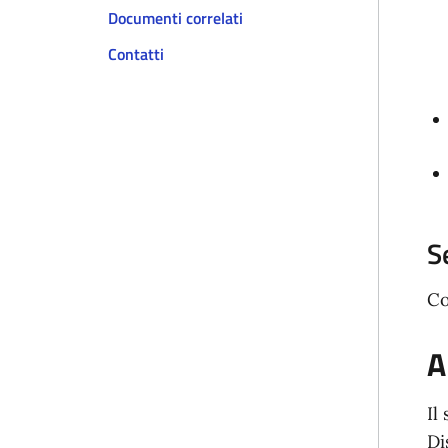
Documenti correlati
Contatti
S
Co
A
Il
Di