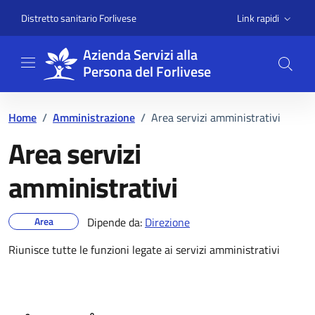
Vai ai contenuti
Vai al footer
Link rapidi
Distretto sanitario Forlivese
Azienda Servizi alla
Persona del Forlivese
Home
/
Amministrazione
/
Area servizi amministrativi
Area servizi
amministrativi
Dettagli dell'unità
Area
Dipende da:
Direzione
Riunisce tutte le funzioni legate ai servizi amministrativi