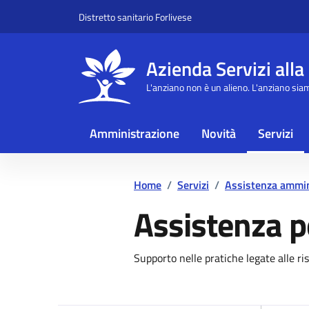
Vai ai contenuti
Vai al footer
Distretto sanitario Forlivese
Azienda Servizi alla
L'anziano non è un alieno. L'anziano sia
Amministrazione
Novità
Servizi
Home
/
Servizi
/
Assistenza ammin
Assistenza p
Dettagli del se
Supporto nelle pratiche legate alle r