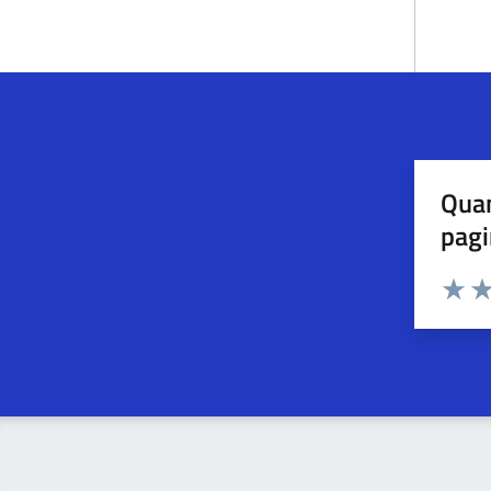
Quan
pagi
Esprimi u
Valuta 
Val