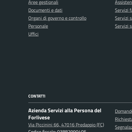
Aree gestionali
Assisten
Documenti e dati
Servizi 
Organi di governo e controllo
Servizi s
Personale
Servizi s
Uffici
CONTATTI
Azienda Servizi alla Persona del
Domande
Forlivese
Richiest
Via Piccinini 66, 47016 Predappio (FC)
Segnalazi
Codice fiscale: 03882990405