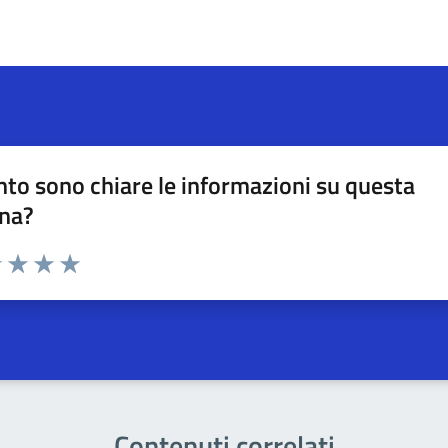
to sono chiare le informazioni su questa
na?
na valutazione
1 stelle su 5
uta 2 stelle su 5
Valuta 3 stelle su 5
Valuta 4 stelle su 5
Valuta 5 stelle su 5
Contenuti correlati