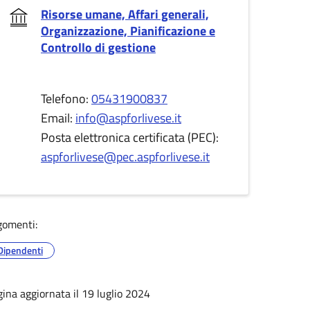
Risorse umane, Affari generali,
Organizzazione, Pianificazione e
Controllo di gestione
Telefono:
05431900837
Email:
info@aspforlivese.it
Posta elettronica certificata (PEC):
aspforlivese@pec.aspforlivese.it
gomenti:
Dipendenti
ina aggiornata il 19 luglio 2024