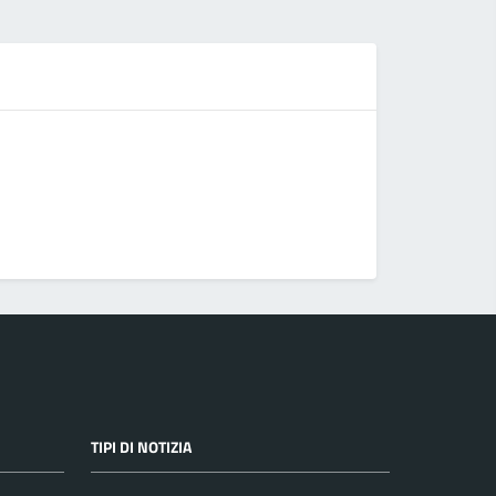
D
Codice d
Informati
Procedura 
TIPI DI NOTIZIA