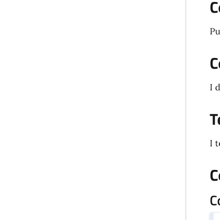
C
Pu
C
I 
T
I 
C
C