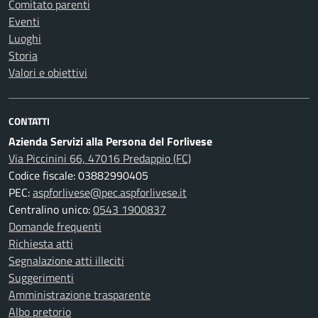
Comitato parenti
Eventi
Luoghi
Storia
Valori e obiettivi
CONTATTI
Azienda Servizi alla Persona del Forlivese
Via Piccinini 66, 47016 Predappio (FC)
Codice fiscale: 03882990405
PEC:
aspforlivese@pec.aspforlivese.it
Centralino unico:
0543 1900837
Domande frequenti
Richiesta atti
Segnalazione atti illeciti
Suggerimenti
Amministrazione trasparente
Albo pretorio