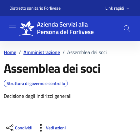
Vai ai contenuti
Vai al footer
Link rapidi
Distretto sanitario Forlivese
Azienda Servizi alla
Persona del Forlivese
Home
/
Amministrazione
/
Assemblea dei soci
Assemblea dei soci
Dettagli dell'unità
Struttura di governo e controllo
Decisione degli indirizzi generali
Condividi
Vedi azioni