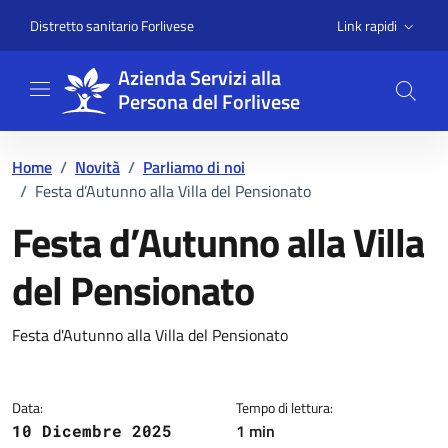
Vai ai contenuti
Vai al footer
Link rapidi
Distretto sanitario Forlivese
Azienda Servizi alla
Persona del Forlivese
Home
/
Novità
/
Parliamo di noi
/
Festa d’Autunno alla Villa del Pensionato
Festa d’Autunno alla Villa
del Pensionato
Dettagli della notizia
Festa d'Autunno alla Villa del Pensionato
Data:
Tempo di lettura:
1 min
10 Dicembre 2025