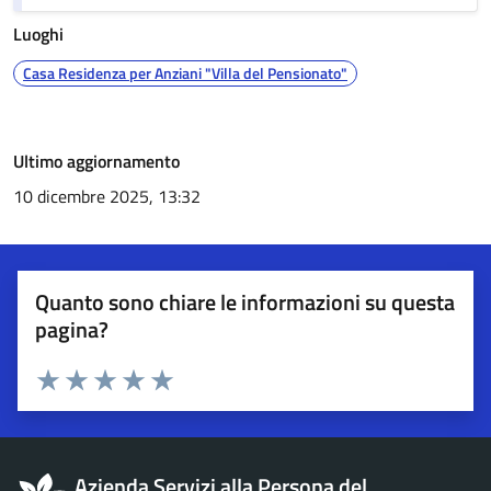
Luoghi
Casa Residenza per Anziani "Villa del Pensionato"
Ulteriori informazioni
Ultimo aggiornamento
10 dicembre 2025, 13:32
Quanto sono chiare le informazioni su questa
pagina?
Esprimi una valutazione
Valuta 1 stelle su 5
Valuta 2 stelle su 5
Valuta 3 stelle su 5
Valuta 4 stelle su 5
Valuta 5 stelle su 5
Azienda Servizi alla Persona del