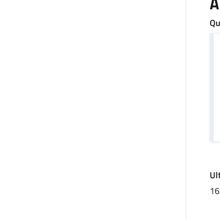
A
Qu
U
Ul
16