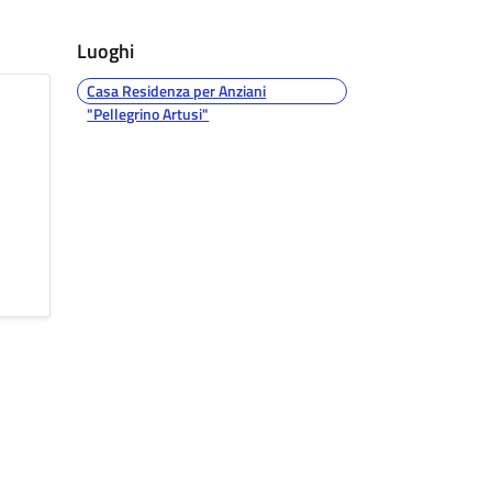
Luoghi
Casa Residenza per Anziani
"Pellegrino Artusi"