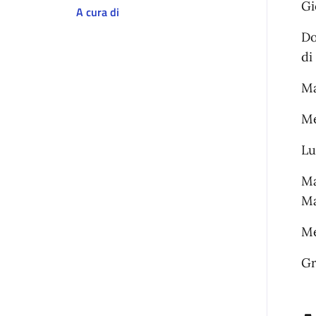
Gi
A cura di
Do
di
Ma
Me
Lu
Ma
Ma
Me
Gr