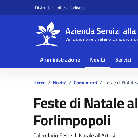
Vai ai contenuti
Vai al footer
Distretto sanitario Forlivese
Azienda Servizi alla
L'anziano non è un alieno. L'anziano sia
Amministrazione
Novità
Servizi
Home
/
Novità
/
Comunicati
/
Feste di Natale a
Feste di Natale al
Forlimpopoli
Calendario Feste di Natale all'Artusi