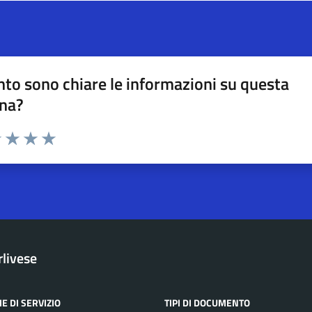
to sono chiare le informazioni su questa
na?
na valutazione
1 stelle su 5
uta 2 stelle su 5
Valuta 3 stelle su 5
Valuta 4 stelle su 5
Valuta 5 stelle su 5
rlivese
E DI SERVIZIO
TIPI DI DOCUMENTO