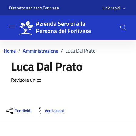
Vai ai contenuti
Vai al footer
Link rapidi
Distretto sanitario Forlivese
Azienda Servizi alla
Persona del Forlivese
Home
/
Amministrazione
/
Luca Dal Prato
Luca Dal Prato
Dettagli della persona
Revisore unico
Condividi
Vedi azioni