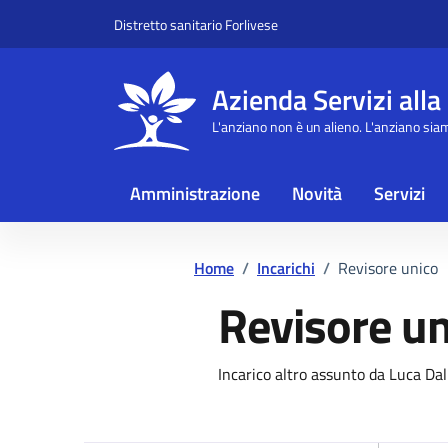
Vai ai contenuti
Vai al footer
Distretto sanitario Forlivese
Azienda Servizi alla
L'anziano non è un alieno. L'anziano sia
Amministrazione
Novità
Servizi
Home
/
Incarichi
/
Revisore unico
Revisore un
Dettagli dell'
Incarico altro assunto da Luca Dal