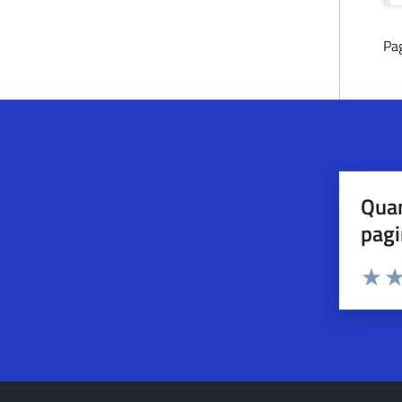
Pag
Quan
pagi
Esprimi u
Valuta 
Val