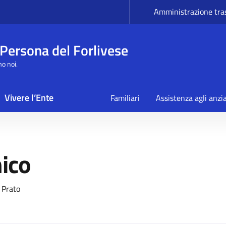
Amministrazione tra
 Persona del Forlivese
mo noi.
Vivere l’Ente
Familiari
Assistenza agli anzi
ico
incarico
 Prato