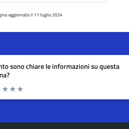
ina aggiornata il 11 luglio 2024
to sono chiare le informazioni su questa
na?
na valutazione
1 stelle su 5
uta 2 stelle su 5
Valuta 3 stelle su 5
Valuta 4 stelle su 5
Valuta 5 stelle su 5