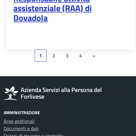
assistenziale (RAA) di
Dovadola
1
2
3
4
»
Azienda Servizi alla Persona del
Forlivese
AMMINISTRAZIONE
Aree gestionali
Documenti e dati
Organi di governo e controllo