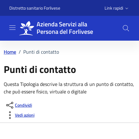
Vai ai contenuti
Vai al footer
Link rapidi
Distretto sanitario Forlivese
Azienda Servizi alla
Persona del Forlivese
Home
/
Punti di contatto
Punti di contatto
Questa Tipologia descrive la struttura di un punto di contatto,
che può essere fisico, virtuale o digitale
Condividi
Vedi azioni