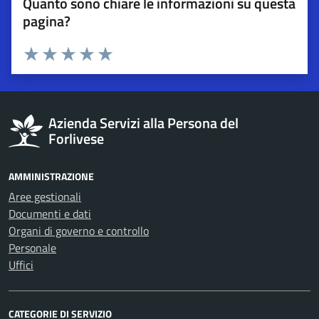
Quanto sono chiare le informazioni su questa
pagina?
Esprimi una valutazione
Valuta 1 stelle su 5
Valuta 2 stelle su 5
Valuta 3 stelle su 5
Valuta 4 stelle su 5
Valuta 5 stelle su 5
Azienda Servizi alla Persona del
Forlivese
AMMINISTRAZIONE
Aree gestionali
Documenti e dati
Organi di governo e controllo
Personale
Uffici
CATEGORIE DI SERVIZIO