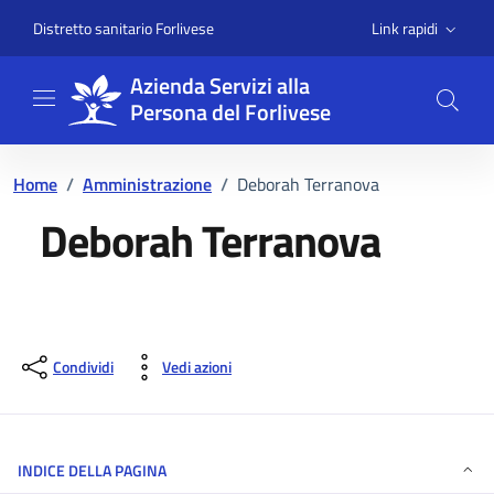
Vai ai contenuti
Vai al footer
Link rapidi
Distretto sanitario Forlivese
Azienda Servizi alla
Persona del Forlivese
Home
/
Amministrazione
/
Deborah Terranova
Deborah Terranova
Dettagli della persona
Condividi
Vedi azioni
INDICE DELLA PAGINA