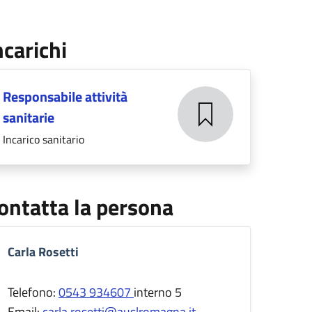
ncarichi
Responsabile attività
sanitarie
Incarico sanitario
ontatta la persona
Carla Rosetti
Telefono:
0543 934607
interno 5
Email:
carla.rosetti@auslromagna.it