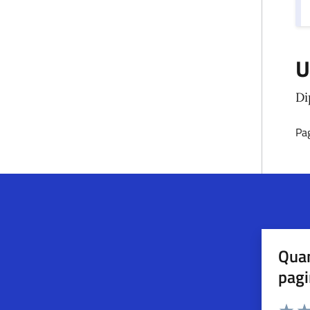
U
Di
Pag
Quan
pagi
Esprimi u