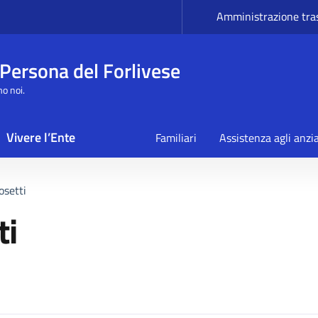
Amministrazione tra
 Persona del Forlivese
mo noi.
Vivere l’Ente
Familiari
Assistenza agli anzi
osetti
ti
a persona