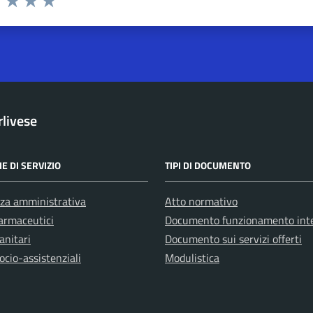
1 stelle su 5
uta 2 stelle su 5
Valuta 3 stelle su 5
Valuta 4 stelle su 5
Valuta 5 stelle su 5
rlivese
E DI SERVIZIO
TIPI DI DOCUMENTO
za amministrativa
Atto normativo
farmaceutici
Documento funzionamento int
anitari
Documento sui servizi offerti
ocio-assistenziali
Modulistica