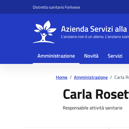
Vai ai contenuti
Vai al footer
Distretto sanitario Forlivese
Azienda Servizi alla
L'anziano non è un alieno. L'anziano sia
Amministrazione
Novità
Servizi
Home
/
Amministrazione
/
Carla R
Carla Roset
Dettagli dell
Responsabile attività sanitarie